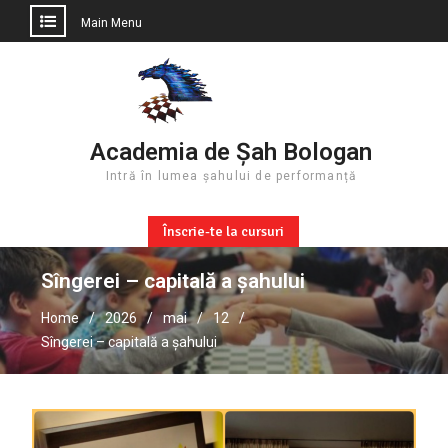
Main Menu
Skip
to
content
Academia de Șah Bologan
Intră în lumea șahului de performanță
Înscrie-te la cursuri
Sîngerei – capitală a șahului
Home
2026
mai
12
Sîngerei – capitală a șahului