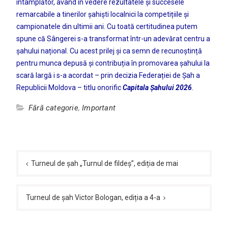
întâmplător, având în vedere rezultatele și succesele
remarcabile a tinerilor șahiști localnici la competițiile și
campionatele din ultimii ani. Cu toată certitudinea putem
spune că Sângerei s-a transformat într-un adevărat centru a
șahului național. Cu acest prilej și ca semn de recunoștință
pentru munca depusă și contribuția în promovarea șahului la
scară largă i s-a acordat – prin decizia Federației de Șah a
Republicii Moldova – titlu onorific
Capitala Șahului
2026
.
Fără categorie
,
Important
Navigare
în
Turneul de șah „Turnul de fildeș”, ediția de mai
articole
Turneul de șah Victor Bologan, ediția a 4-a