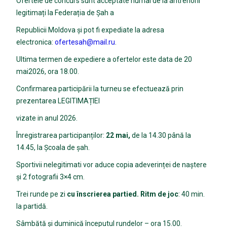
Ofertele de concurs sunt acceptate numai de la antrenorii
legitimați la Federația de Șah a
Republicii Moldova și pot fi expediate la adresa
electronica:
ofertesah@mail.ru
.
Ultima termen de expediere a ofertelor este data de 20
mai2026, ora 18.00.
Confirmarea participării la turneu se efectuează prin
prezentarea LEGITIMAȚIEI
vizate in anul 2026.
Înregistrarea participanților:
22 mai,
de la 14.30 până la
14.45, la Școala de șah.
Sportivii nelegitimati vor aduce copia adeverinței de naștere
şi 2 fotografii 3×4 cm.
Trei runde pe zi
cu înscrierea partied. Ritm de joc
: 40 min.
la partidă.
Sâmbătă și duminică începutul rundelor – ora 15.00.