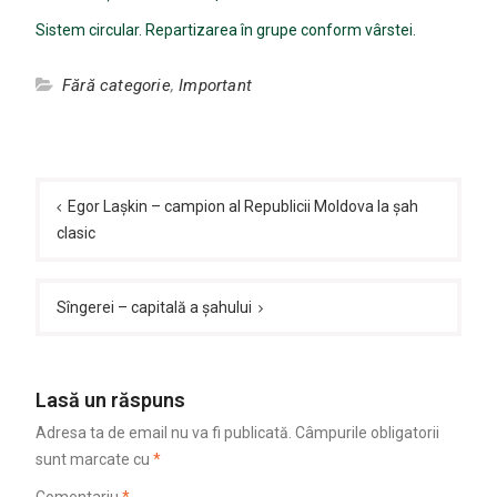
Sistem circular. Repartizarea în grupe conform vârstei.
Fără categorie
,
Important
Navigare
în
Egor Lașkin – campion al Republicii Moldova la șah
clasic
articole
Sîngerei – capitală a șahului
Lasă un răspuns
Adresa ta de email nu va fi publicată.
Câmpurile obligatorii
sunt marcate cu
*