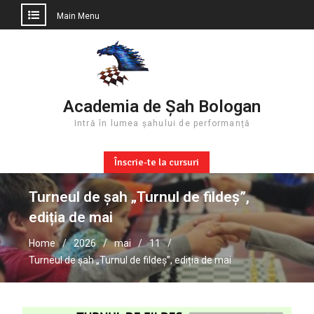
Main Menu
Skip
to
content
Academia de Șah Bologan
Intră în lumea șahului de performanță
Înscrie-te la cursuri
Turneul de șah „Turnul de fildeș”,
ediția de mai
Home
2026
mai
11
Turneul de șah „Turnul de fildeș”, ediția de mai