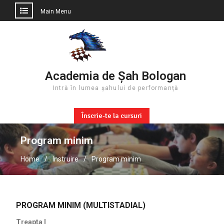
Main Menu
Skip
to
content
Academia de Șah Bologan
Intră în lumea șahului de performanță
Înscrie-te la cursuri
Program minim
Home
Instruire
Program minim
PROGRAM MINIM (MULTISTADIAL)
Treapta I