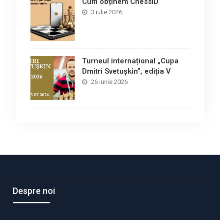
Cum obținem ChessID
3 iulie 2026
Turneul internațional „Cupa
Dmitri Svetușkin”, ediția V
26 iunie 2026
Despre noi
…