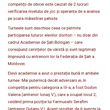
competiții de obicei este cauzat de 2 lucruri:
verificarea nivelului de joc și speranța de a avansa
pe scara măiestriei șahiste.
Turneele sunt deschise ceea ce permite
participarea tuturor elevilor doritori – nu doar din
cadrul Academiei de Șah Bologan – care
corespund cerințelor de vârstă și sunt legitimați
împreună cu antrenorii lor la Federația de Șah a
Moldovei.
Elevii academiei a avut o prestație bună in ambele
turnee. Mai puternică decât adversarii ei, în
competiția pentru categoria a III-a, a fost Dodon
Valeria (antrenor Ionaș V.), care a ocupat locul 2,
cedând prima poziție lui Farmusatii Serafim
(antrenor Guțanu V.). Acest rezultat, de 6 puncte la