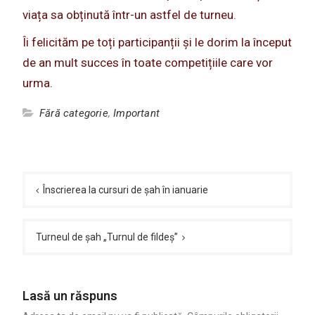
viața sa obținută într-un astfel de turneu.
Îi felicităm pe toți participanții și le dorim la început
de an mult succes în toate competițiile care vor
urma.
Fără categorie
,
Important
Navigare
în
Înscrierea la cursuri de șah în ianuarie
articole
Turneul de șah „Turnul de fildeș”
Lasă un răspuns