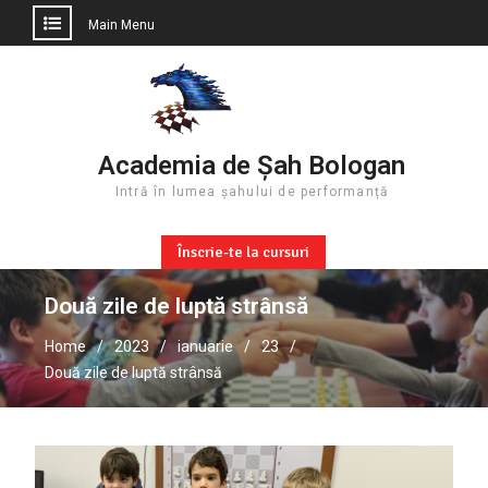
Main Menu
Skip
to
content
Academia de Șah Bologan
Intră în lumea șahului de performanță
Înscrie-te la cursuri
Două zile de luptă strânsă
Home
2023
ianuarie
23
Două zile de luptă strânsă