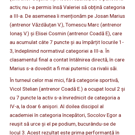
activ, nu i-a permis însă Valeriei să obțină categoria
a III-a. De asemenea îi menționăm pe Josan Marius
(antrenor Văzdăuțan V.), Tomescu Marc (antrenor
Ionaș V.) și Elisei Cosmin (antrenor Coadă E), care
au acumulat câte 7 puncte și au împărțit locurile 1-
3, îndeplinind normativul categoriei a III-a. În
clasamentul final a contat întâlnirea directă, în care
Marius s-a dovedit a fi mai puternic ca rivalii săi.
În turneul celor mai mici, fără categorie sportivă,
Vicol Stelian (antrenor Coadă E.) a ocupat locul 2 și
cu 7 puncte la activ s-a învrednicit de categoria a
IV-a, la doar 6 anișori. Al doilea discipol al
academiei în categoria începători, Socolov Egor a
reușit să urce și el pe podium, bucurându-se de
locul 3. Acest rezultat este prima performanță în