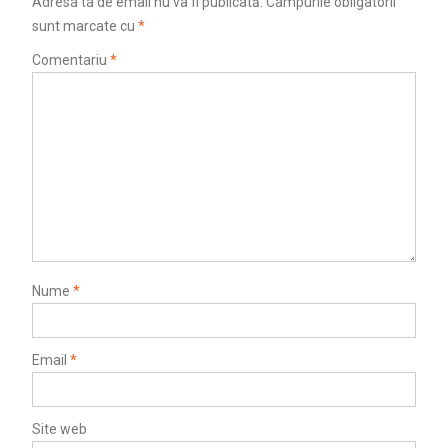
Adresa ta de email nu va fi publicată.
Câmpurile obligatorii
sunt marcate cu
*
Comentariu
*
Nume
*
Email
*
Site web