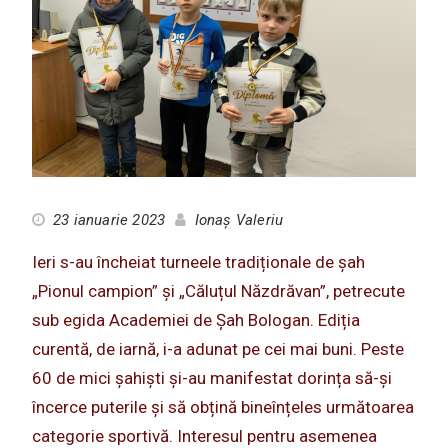
23 ianuarie 2023
Ionaș Valeriu
Ieri s-au încheiat turneele tradiționale de șah
„Pionul campion” și „Căluțul Năzdrăvan”, petrecute
sub egida Academiei de Șah Bologan. Ediția
curentă, de iarnă, i-a adunat pe cei mai buni. Peste
60 de mici șahiști și-au manifestat dorința să-și
încerce puterile și să obțină bineînțeles următoarea
categorie sportivă. Interesul pentru asemenea