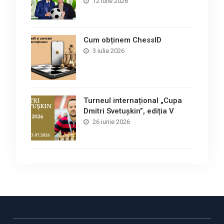
12 iulie 2026
Cum obținem ChessID
3 iulie 2026
Turneul internațional „Cupa
Dmitri Svetușkin”, ediția V
26 iunie 2026