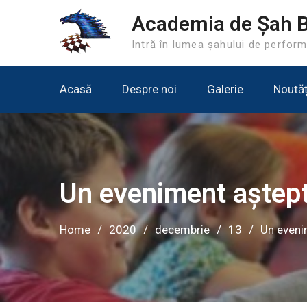
Skip
Academia de Șah 
to
Intră în lumea șahului de perfor
content
Acasă
Despre noi
Galerie
Noutăț
Un eveniment aștep
Home
2020
decembrie
13
Un eveni