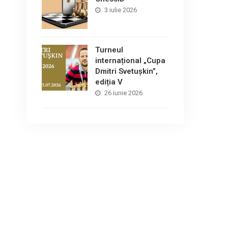
3 iulie 2026
Turneul
internațional „Cupa
Dmitri Svetușkin”,
ediția V
26 iunie 2026