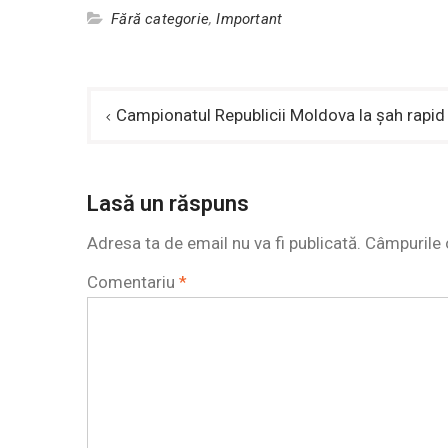
Fără categorie
,
Important
Navigare
Campionatul Republicii Moldova la şah rapid
în
articole
Lasă un răspuns
Adresa ta de email nu va fi publicată.
Câmpurile 
Comentariu
*