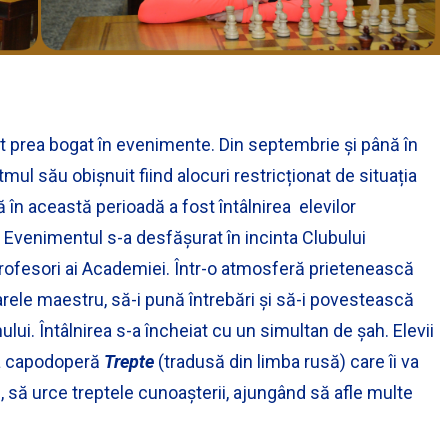
ost prea bogat în evenimente. Din septembrie și până în
ul său obișnuit fiind alocuri restricționat de situația
 în această perioadă a fost întâlnirea elevilor
Evenimentul s-a desfășurat în incinta Clubului
 profesori ai Academiei. Într-o atmosferă prietenească
arele maestru, să-i pună întrebări și să-i povestească
ui. Întâlnirea s-a încheiat cu un simultan de șah. Elevii
sa capodoperă
Trepte
(tradusă din limba rusă) care îi va
, să urce treptele cunoașterii, ajungând să afle multe