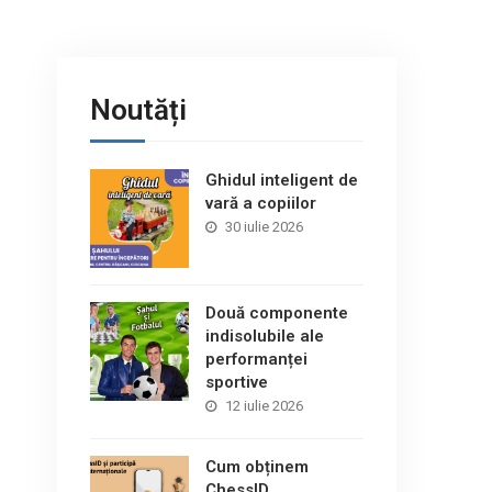
Noutăți
Ghidul inteligent de
vară a copiilor
30 iulie 2026
Două componente
indisolubile ale
performanței
sportive
12 iulie 2026
Cum obținem
ChessID