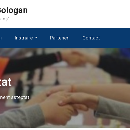
Bologan
manță
i
Instruire
Parteneri
Contact
Programe De Performanță
tat
ment așteptat