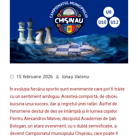
15 februarie 2026
Ionaș Valeriu
În evoluția fiecărui sportiv sunt evenimente care pot fi trăite
cu un sentiment ambiguu. Acestea comportă, de obicei,
bucuria unui succes, dar și regretul unei ratări. Astfel de
fenomene destul de des se întâmplă și în lumea copiilor.
Pentru Alexandrov Matvei, discipolul Academiei de Șah
Bologan, un atare eveniment, cu o dublă semnificație, a
devenit Campionatul municipiului Chișinău, care poate fi