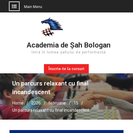
Main Menu
Skip
to
content
Academia de Șah Bologan
Intră în lumea șahului de performanță
Înscrie-te la cursuri
Un parcurs relaxant cu final
incandescent
Home
2026
februarie
15
Un parcurs relaxant cu final incandescent