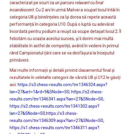
caracterizat pe scurt ca
un parcurs relaxant cu final
incandescent
. Cu 2 ani în urmă Matvei a ocupat locul întâi în
categoria U8 și bineînțeles ca își dorea să repete această
performanță în categoria U10. După o luptă cu adevărat
încordată pentru podium a reușit să ocupe detașat locul 2. Îl
felicităm cu ocazia acestui succes, și îi dorim mai multă
stabilitate în astfel de competiții, având în vedere în primul
rând Campionatul țării care se va desfășura la începutul
primăverii.
Mai multe informații și detalii privind clasamentul final și
rezultatele în celelalte categorii de vârstă U8 și U12 le găsiți
aici:
https://s3.chess-results.com/tnr1346324.aspx?
lan=27&art=1&rd=9&SNode=S0
,
https://s2.chess-
results.com/tnr1346341.aspx?lan=27&SNode=S0
,
https://s2.chess-results.com/tnr1341302.aspx?
lan=27&SNode=S0
,
https://s3.chess-
results.com/tnr1346309.aspx?lan=27&SNode=S0
,
https://s1.chess-results.com/tnr1346311.aspx?