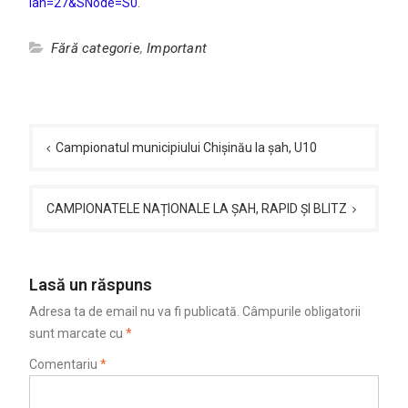
lan=27&SNode=S0
.
Fără categorie
,
Important
Navigare
în
Campionatul municipiului Chișinău la șah, U10
articole
CAMPIONATELE NAȚIONALE LA ȘAH, RAPID ȘI BLITZ
Lasă un răspuns
Adresa ta de email nu va fi publicată.
Câmpurile obligatorii
sunt marcate cu
*
Comentariu
*