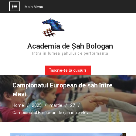
Main Menu
Skip
to
content
Academia de Șah Bologan
Intră în lumea șahului de performanță
Înscrie-te la cursuri
Campionatul European de șah între
elevi
Home
2025
martie
27
Campionatul European de șah între elevi