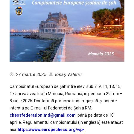
27 martie 2025
Ionaș Valeriu
Campionatul European de șah între elevi sub 7, 9, 11, 13, 15,
17 ani va avea loc în Mamaia, Romania, în perioada 29 mai –
8 iunie 2025. Doritorii să participe sunt rugați să-și anunțe
intenția pe E-mail-ul Federației de Șah a RM:
chessfederation.md@gmail.com
, până pe data de 10
aprilie. Regulamentul campionatului (în engleză) este atașat
aici:
https://www.europechess.org/wp-