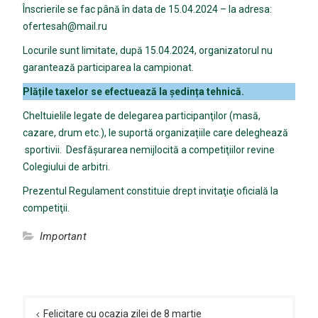
Înscrierile se fac până în data de 15.04.2024 – la adresa:
ofertesah@mail.ru
Locurile sunt limitate, după 15.04.2024, organizatorul nu
garantează participarea la campionat.
Plățile taxelor se efectuează la ședința tehnică.
Cheltuielile legate de delegarea participanţilor (masă,
cazare, drum etc.), le suportă organizațiile care deleghează
sportivii. Desfăşurarea nemijlocită a competiţiilor revine
Colegiului de arbitri.
Prezentul Regulament constituie drept invitaţie oficială la
competiţii.
Important
Navigare
în
Felicitare cu ocazia zilei de 8 martie