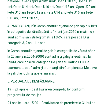
naționali la șah rapid și blitz sunt: Open U10 ani, Open U12
ani, Open U14 ani, Open U16 ani, OpenU18 ani, Open U20 ani,
Fete U10 ani, Fete U12 ani, Fete U14 ani, Fete U16 ani, Fete
U18 ani, Fete U20 ani,
4. PARTICIPANȚII: În Campionatul Naţional de şah rapid și blitz
în categoriile de vârstă până la 14 ani (a.n.2010 și mai mici),
sunt admiși șahiștii legitimați la FȘRM, care posedă ID și
categoria 3, 2 sau 1 la șah.
În Campionatul Naţional de şah în categoriile de vârstă până
la 20 ani (a.n.2004-2009) sunt admiși șahiștii legitimați la
FȘRM, care posedă categoria I la șah sau Rating ELO. De
asemenea, pot fi admiși premianții din Campionatul Moldovei
la șah clasic din grupele mai mici.
5. PERIOADA DE DESFĂȘURARE:
19 – 21 aprilie – desfășurarea competițiilor conform
programului de mai jos
21 aprilie – ora 15:00 – Festivitatea de premiere la Clubul de