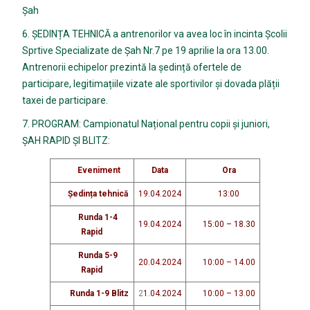
Șah
6. ȘEDINȚA TEHNICĂ a antrenorilor va avea loc în incinta Școlii
Sprtive Specializate de Șah Nr.7 pe 19 aprilie la ora 13.00.
Antrenorii echipelor prezintă la ședință ofertele de
participare, legitimațiile vizate ale sportivilor și dovada plății
taxei de participare.
7. PROGRAM: Campionatul Național pentru copii și juniori,
ȘAH RAPID ȘI BLITZ:
Eveniment
Data
Ora
Ședința tehnică
19.04.2024
13:00
Runda 1-4
19.04.2024
15:00 – 18.30
Rapid
Runda 5-9
20.04.2024
10:00 – 14.00
Rapid
Runda 1-9 Blitz
2
1.04.2024
10:00 – 13.00