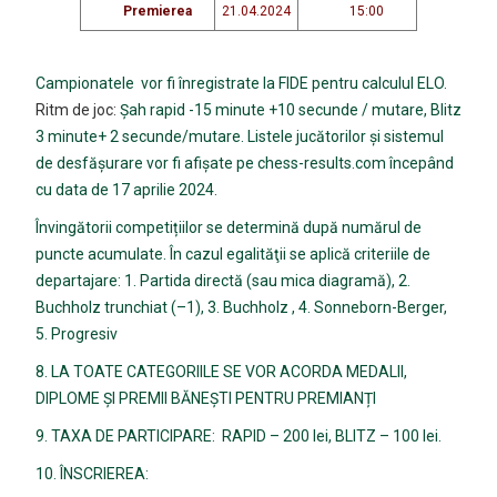
Premierea
21.04.2024
15:00
Campionatele vor fi înregistrate la FIDE pentru calculul ELO.
Ritm de joc:
Șah rapid -15 minute +10 secunde / mutare, Blitz
3 minute+ 2 secunde/mutare. Listele jucătorilor și sistemul
de desfășurare vor fi afișate pe chess-results.com începând
cu data de 17 aprilie 2024.
Învingătorii competițiilor se determină după numărul de
puncte acumulate. În cazul egalităţii se aplică criteriile de
departajare: 1. Partida directă (sau mica diagramă), 2.
Buchholz trunchiat (–1), 3. Buchholz , 4. Sonneborn-Berger,
5. Progresiv
8. LA TOATE CATEGORIILE SE VOR ACORDA MEDALII,
DIPLOME ȘI PREMII BĂNEȘTI PENTRU PREMIANȚI
9. TAXA DE PARTICIPARE: RAPID – 200 lei, BLITZ – 100 lei.
10. ÎNSCRIEREA: