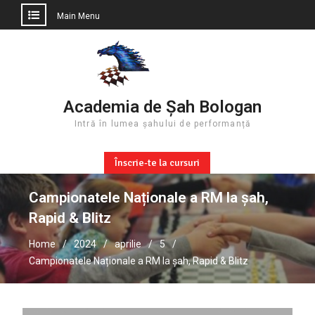
Main Menu
Skip
to
content
Academia de Șah Bologan
Intră în lumea șahului de performanță
Înscrie-te la cursuri
Campionatele Naționale a RM la șah,
Rapid & Blitz
Home
2024
aprilie
5
Campionatele Naționale a RM la șah, Rapid & Blitz