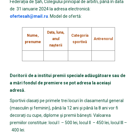
Federația de Șah, Colegiului principal de arbitri, până în data
de 31 ianuarie 2024 la adresa electronică:
ofertesah@mail.ru
. Model de ofertă:
Data, luna,
Nume,
Categoria
anul
Antrenorul
prenume
sportivă
naşterii
Doritorii de a institui premii speciale adăugătoare sau de
a mări fondul de premiere se pot adresa la aceiași
adresă.
Sportivii clasați pe primele trei locuri în clasamentul general
(masculin și feminin), până la 12 ani și până la 8 ani vor fi
decorați cu cupe, diplome și premii bănești. Valoarea
premiilor constituie: locul I – 500 lei, locul II – 450 lei, locul III –
400 lei.