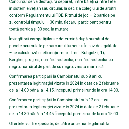
Concursul se va desfăşura separat, între băieţi şi între fete,
în sistem elveţian sau circular, la decizia colegiului de arbitri,
conform Regulamentului FIDE. Ritmul de joc – 2 partide pe
zi, controlul timpului – 30 min. fiecărui participant pentru
toată partida şi 30 sec. la mutare.
Învingătorii competiţiilor se determină după numărul de
puncte acumulate pe parcursul turneului. În caz de egalitate
– se calculează coeficienţii: meci direct, Buhgolz (-1),
Bergher, progres, numărul victoriilor, numărul victoriilor cu
negru, numărul de partide cu negru, vârsta mai mică.
Confirmarea participării la Campionatul sub 8 ani cu
prezentarea legitimației vizate în 2024 în data de 2 februarie
de la 14.00 până la 14.15. Începutul primei runde la ora 14.30.
Confirmarea participării la Campionatul sub 12 ani – cu
prezentarea legitimației vizate în 2024 în data de 2 februarie
de la 14.30 până la 14.45. Începutul primei runde la ora 15.00.
Ofertele vor fi expediate, de către antrenori legitimați la