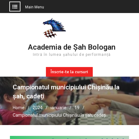
Main Menu
Skip
to
content
Academia de Șah Bologan
Intră în lumea șahului de performanță
Înscrie-te la cursuri
Campionatul municipiului Chișinău la
șah, cadeți
Home
2024
ianuarie
19
Campionatul municipiului Chișinău la șah, cadeți