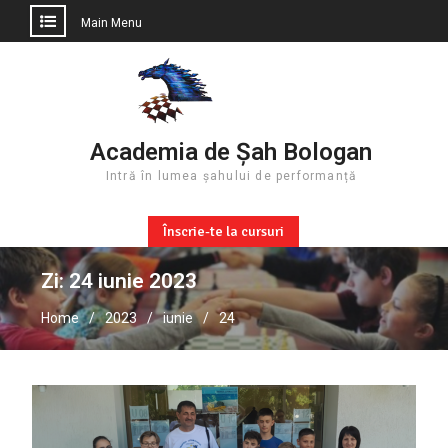
Main Menu
Skip
to
content
Academia de Șah Bologan
Intră în lumea șahului de performanță
Înscrie-te la cursuri
Zi:
24 iunie 2023
Home
2023
iunie
24