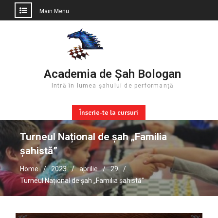
Main Menu
Skip
to
content
Academia de Șah Bologan
Intră în lumea șahului de performanță
Înscrie-te la cursuri
Turneul Național de șah „Familia
șahistă”
Home
2023
aprilie
29
Turneul Național de șah „Familia șahistă”