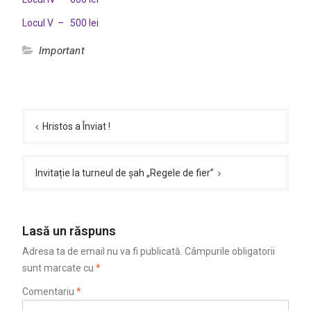
Locul V – 500 lei
Important
Navigare
în
Hristos a Înviat !
articole
Invitație la turneul de șah „Regele de fier”
Lasă un răspuns
Adresa ta de email nu va fi publicată.
Câmpurile obligatorii
sunt marcate cu
*
Comentariu
*