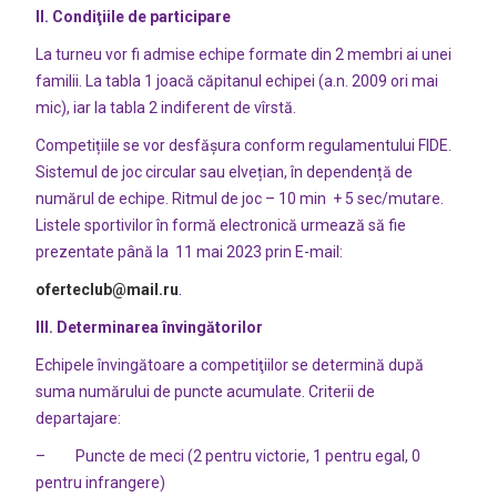
II. Condiţiile de participare
La turneu vor fi admise echipe formate din 2 membri ai unei
familii. La tabla 1 joacă căpitanul echipei (a.n. 2009 ori mai
mic), iar la tabla 2 indiferent de vîrstă.
Competițiile se vor desfășura conform regulamentului FIDE.
Sistemul de joc circular sau elvețian, în dependență de
numărul de echipe. Ritmul de joc – 10 min + 5 sec/mutare.
Listele sportivilor în formă electronică urmează să fie
prezentate până la 11 mai 2023 prin E-mail:
oferteclub@mail.ru
.
III. Determinarea învingătorilor
Echipele învingătoare a competiţiilor se determină după
suma numărului de puncte acumulate. Criterii de
departajare:
– Puncte de meci (2 pentru victorie, 1 pentru egal, 0
pentru infrangere)