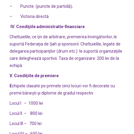
– Puncte (puncte de partidâ);
– Victoria directă
IV. Condiţiile administrativ-financiare
Cheltuielile, ce ţin de arbitrare, premierea învingătorilor, le
suportă Federaţia de Șah și sponsorii. Cheltuielile, legate de
delegarea participanţilor (drum etc.) le suportă organizaţiile
care deleghează sportivii. Taxa de organizare: 200 lei de la
echipă.
V. Condițiile de premiere
E
chipele clasate pe primele cinci locuri vor fi decorate cu
premii bănești și diplome de gradul respectiv.
Locul I – 1000 lei
Locul II – 800 lei
Locul III – 700 lei
Locul IV – 600 lei