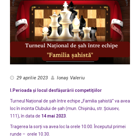
29 aprilie 2023
Ionaș Valeriu
I.Perioada şi locul desfăşurării competiţiilor
Turneul Național de șah între echipe „Familia șahistă” va avea
loc în incinta Clubului de șah (mun. Chişinău, str. Șciusev,
111), în data de
14 mai 2023
.
Tragerea la sorți va avea loc la orele 10.00. Începutul primei
runde – orele 10.30.