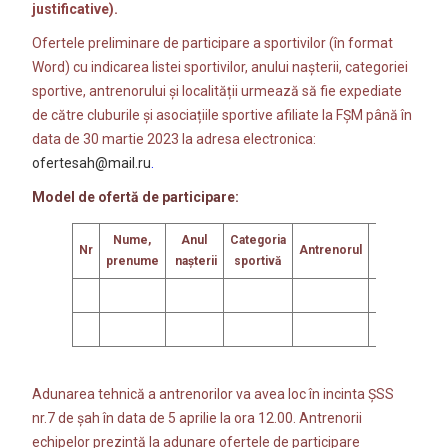
justificative).
Ofertele preliminare de participare a sportivilor (în format
Word) cu indicarea listei sportivilor, anului nașterii, categoriei
sportive, antrenorului și localității urmează să fie expediate
de către cluburile și asociațiile sportive afiliate la FȘM până în
data de 30 martie 2023 la adresa electronica:
ofertesah@mail.ru
.
Model de ofertă de participare:
Nume,
Anul
Categoria
Nr
Antrenorul
Localitatea
prenume
naşterii
sportivă
Adunarea tehnică a antrenorilor va avea loc în incinta ȘSS
nr.7 de șah în data de 5 aprilie la ora 12.00. Antrenorii
echipelor prezintă la adunare ofertele de participare