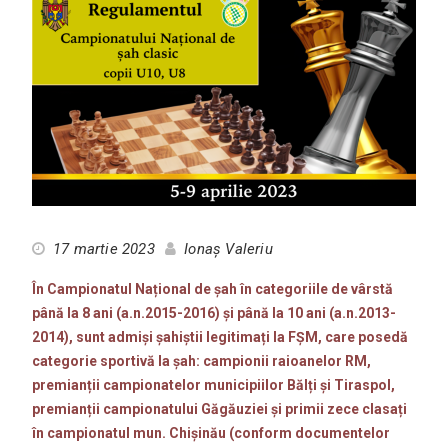
17 martie 2023
Ionaș Valeriu
În Campionatul Național de șah în categoriile de vârstă
până la 8 ani (a.n.2015-2016) și până la 10 ani (a.n.2013-
2014), sunt admiși șahiștii legitimați la FȘM, care posedă
categorie sportivă la șah: campionii raioanelor RM,
premianții campionatelor municipiilor Bălți și Tiraspol,
premianții campionatului Găgăuziei și primii zece clasați
în campionatul mun. Chișinău (conform documentelor