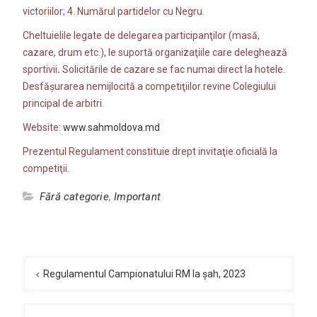
victoriilor; 4. Numărul partidelor cu Negru.
Cheltuielile legate de delegarea participanţilor (masă,
cazare, drum etc.), le suportă organizaţiile care deleghează
sportivii
.
Solicitările de cazare se fac numai direct la hotele.
Desfăşurarea nemijlocită a competiţiilor revine Colegiului
principal de arbitri.
Website:
www.sahmoldova.md
Prezentul Regulament constituie drept invitaţie oficială la
competiţii.
Fără categorie
,
Important
Navigare
în
Regulamentul Campionatului RM la șah, 2023
articole