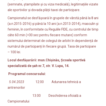
(semnate, ștampilate și cu viza medicală), legitimațiile vizate
ale sportivilor și dovada plății taxei de participare.
Campionatul se desfășoară în grupele de vârstă până la 8 ani
(a.n.2015-2016) și până la 10 ani (a.n.2013-2014), masculin şi
feminin, în conformitate cu Regulile FIDE, cu controlul de timp
câte 60 min (+30 sec pentru fiecare mutare) conform
sistemului determinat de colegiul de arbitri în dependență de
numărul de participanți în fiecare grupă. Taxa de participare
– 100 lei.
Locul desfăşurării: mun.Chişinău, Școala sportivă
specializată de șah nr.7, str. V. Lupu, 14.
Programul concursulu
i:
5.04.2023
12:00 Adunarea tehnică a
antrenorilor
13.00 Deschiderea oficială a
Campionatului