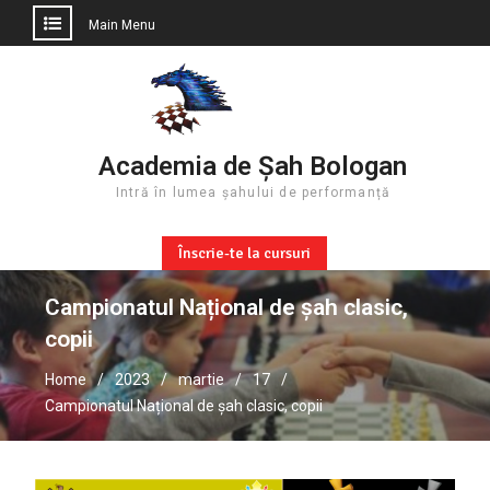
Main Menu
Skip
to
content
Academia de Șah Bologan
Intră în lumea șahului de performanță
Înscrie-te la cursuri
Campionatul Național de șah clasic,
copii
Home
2023
martie
17
Campionatul Național de șah clasic, copii