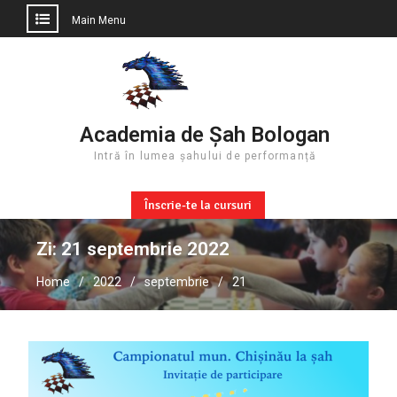
Main Menu
Skip
to
content
Academia de Șah Bologan
Intră în lumea șahului de performanță
Înscrie-te la cursuri
Zi:
21 septembrie 2022
Home
2022
septembrie
21