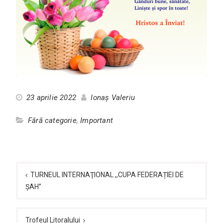
23 aprilie 2022
Ionaș Valeriu
Fără categorie
,
Important
Navigare
în
TURNEUL INTERNAŢIONAL ,,CUPA FEDERAȚIEI DE
ŞAH”
articole
Trofeul Litoralului