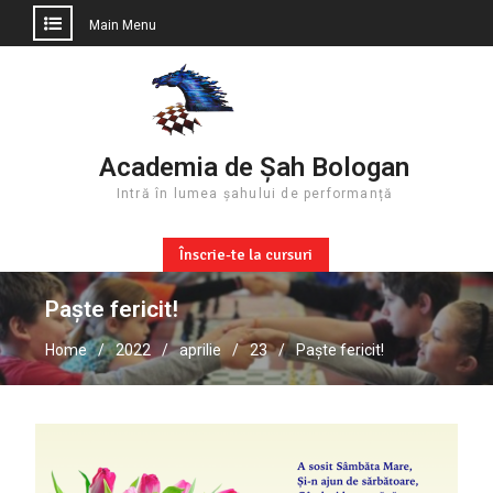
Main Menu
Skip
to
content
Academia de Șah Bologan
Intră în lumea șahului de performanță
Înscrie-te la cursuri
Paște fericit!
Home
2022
aprilie
23
Paște fericit!