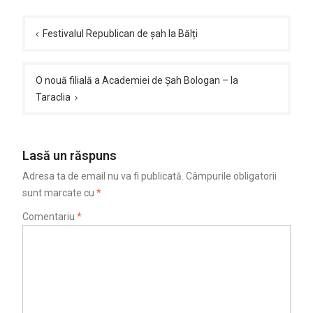
Navigare
în
Festivalul Republican de șah la Bălți
articole
O nouă filială a Academiei de Șah Bologan – la
Taraclia
Lasă un răspuns
Adresa ta de email nu va fi publicată.
Câmpurile obligatorii
sunt marcate cu
*
Comentariu
*