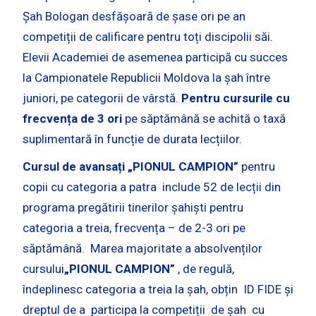
Șah Bologan desfășoară de șase ori pe an
competiții de calificare pentru toți discipolii săi.
Elevii Academiei de asemenea participă cu succes
la Campionatele Republicii Moldova la șah între
juniori, pe categorii de vârstă.
Pentru cursurile cu
frecvența de 3 ori
pe săptămână se achită o taxă
suplimentară în funcție de durata lecțiilor.
Cursul de avansați „PIONUL CAMPION”
pentru
copii cu categoria a patra include 52 de lecții din
programa pregătirii tinerilor șahiști pentru
categoria a treia, frecvența – de 2-3 ori pe
săptămână. Marea majoritate a absolvenților
cursului
„PIONUL CAMPION”
, de regulă,
îndeplinesc categoria a treia la șah, obțin ID FIDE și
dreptul de a participa la competiții de șah cu