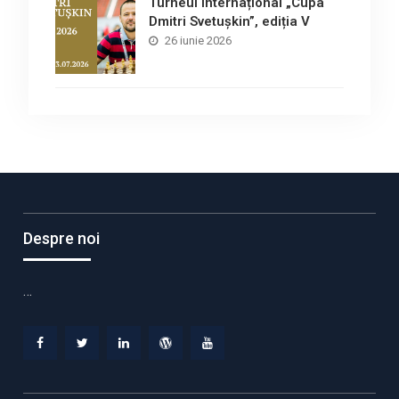
Turneul internațional „Cupa
Dmitri Svetușkin”, ediția V
26 iunie 2026
Despre noi
…
Facebook
Twitter
Linkedin
WordPress
YouTube