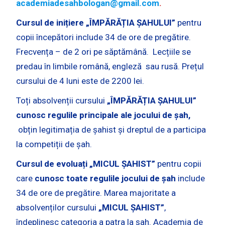
academiadesahbologan@gmail.com
.
Cursul
de inițiere „ÎMPĂRĂȚIA ȘAHULUI”
pentru
copii începători include 34 de ore de pregătire.
Frecvența – de 2 ori pe săptămână. Lecțiile se
predau în limbile română, engleză sau rusă. Prețul
cursului de 4 luni este de 2200 lei.
Toți absolvenții cursului
„ÎMPĂRĂȚIA ȘAHULUI”
cunosc regulile principale ale jocului de șah,
obțin legitimația de șahist și dreptul de a participa
la competiții de șah.
Cursul de evoluați „MICUL ȘAHIST”
pentru copii
care
cunosc
toate regulile jocului de șah
include
34 de ore de pregătire. Marea majoritate a
absolvenților cursului
„MICUL ȘAHIST”
,
îndeplinesc categoria a patra la șah. Academia de