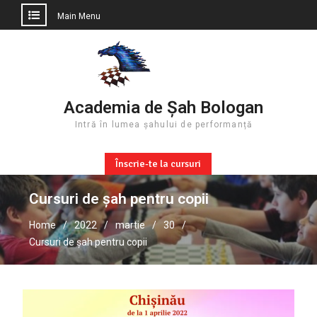
Main Menu
Skip
to
content
Academia de Șah Bologan
Intră în lumea șahului de performanță
Înscrie-te la cursuri
Cursuri de șah pentru copii
Home
2022
martie
30
Cursuri de șah pentru copii