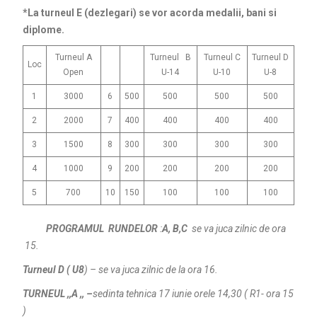
*La turneul E (dezlegari) se vor acorda medalii, bani si
diplome.
Turneul A
Turneul B
Turneul C
Turneul D
Loc
Open
U-14
U-10
U-8
1
3000
6
500
500
500
500
2
2000
7
400
400
400
400
3
1500
8
300
300
300
300
4
1000
9
200
200
200
200
5
700
10
150
100
100
100
PROGRAMUL RUNDELOR
:
A, B,C
se va juca zilnic de ora
15.
Turneul D ( U8
) – se va juca zilnic de la ora 16.
TURNEUL ,,A ,, –
sedinta tehnica 17 iunie orele 14,30 ( R1- ora 15
)