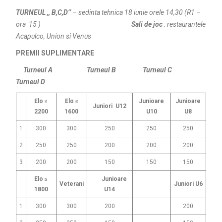
TURNEUL ,, B,C,D’’
– sedinta tehnica 18 iunie orele 14,30 (R1 –
ora 15 )
Sali de joc
: restaurantele
Acapulco, Union si Venus
PREMII SUPLIMENTARE
Turneul A Turneul B Turneul C
Turneul D
Elo
≤
Elo
≤
Junioare
Junioare
Juniori U12
2200
1600
U10
U8
1
300
300
250
250
250
2
250
250
200
200
200
3
200
200
150
150
150
Elo
≤
Junioare
Veterani
Juniori U6
1800
U14
1
300
300
200
200