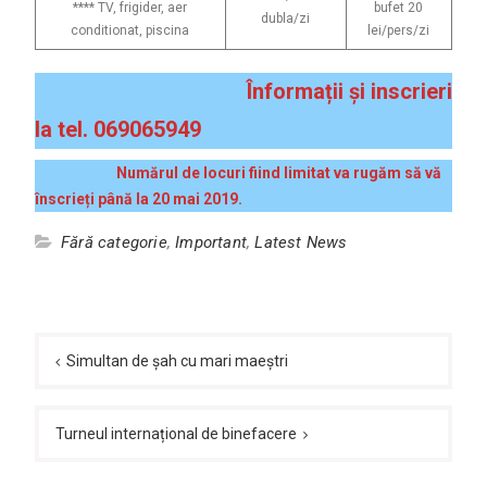
**** TV, frigider, aer
bufet 20
dubla/zi
conditionat, piscina
lei/pers/zi
Înformații și inscrieri
la tel. 069065949
Numărul de locuri fiind limitat va rugăm să vă
înscrieți până la 20 mai 2019.
Fără categorie
,
Important
,
Latest News
Navigare
în
Simultan de șah cu mari maeștri
articole
Turneul internațional de binefacere