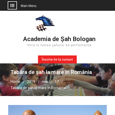
Main Menu
Skip
to
content
Academia de Șah Bologan
Intră în lumea șahului de performanță
Înscrie-te la cursuri
Tabăra de șah la mare în România
Home
2019
mai
17
Tabăra de șah la mare în România