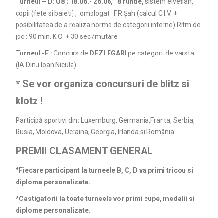
Turneul – D:
U
8 ; 18.06.- 26.06
,
8 runde,
sistem elveţian,
copii (fete si baieti) , omologat F.R.Şah (calcul C.I.V. +
posibilitatea de a realiza norme de categorii interne) Ritm de
joc : 90 min. K.O. + 30 sec./mutare
Turneul -E
:
Concurs de
DEZLEGARI
pe categorii de varsta.
(IA Dinu Ioan Nicula)
* Se vor organiza concursuri de blitz si
klotz !
Participă sportivi din
:
Luxemburg, Germania,Franta, Serbia,
Rusia, Moldova, Ucraina, Georgia, Irlanda si România.
PREMII CLASAMENT GENERAL
*Fiecare participant la turneele B, C, D va primi tricou si
diploma personalizata.
*Castigatorii la toate turneele vor primi cupe, medalii si
diplome personalizate.