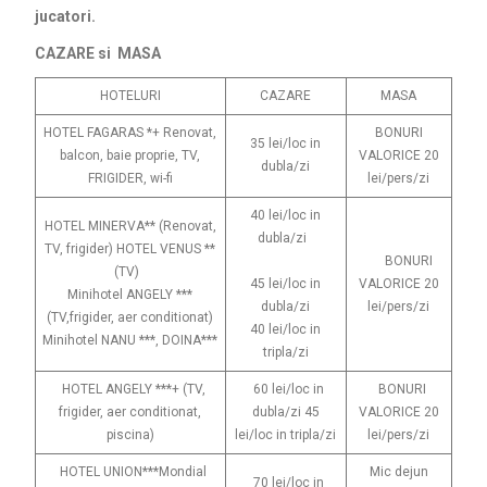
jucatori.
CAZARE si MASA
HOTELURI
CAZARE
MASA
HOTEL FAGARAS *+ Renovat,
BONURI
35 lei/loc in
balcon, baie proprie, TV,
VALORICE 20
dubla/zi
FRIGIDER, wi-fi
lei/pers/zi
40 lei/loc in
HOTEL MINERVA** (Renovat,
dubla/zi
TV, frigider) HOTEL VENUS **
BONURI
(TV)
45 lei/loc in
VALORICE 20
Minihotel ANGELY ***
dubla/zi
lei/pers/zi
(TV,frigider, aer conditionat)
40 lei/loc in
Minihotel NANU ***, DOINA***
tripla/zi
HOTEL ANGELY ***+ (TV,
60 lei/loc in
BONURI
frigider, aer conditionat,
dubla/zi 45
VALORICE 20
piscina)
lei/loc in tripla/zi
lei/pers/zi
HOTEL UNION***Mondial
Mic dejun
70 lei/loc in