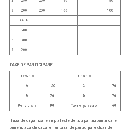
2
250
250
150
150
3
200
200
100
100
FETE
1
500
2
300
3
200
TAXE DE PARTICIPARE
TURNEUL
TURNEUL
A
120
C
70
B
70
D
70
Pensionari
90
Taxa organizare
60
Taxa de organizare se plateste de toti participantii care
beneficiaza de cazare, iar taxa de participare doar de