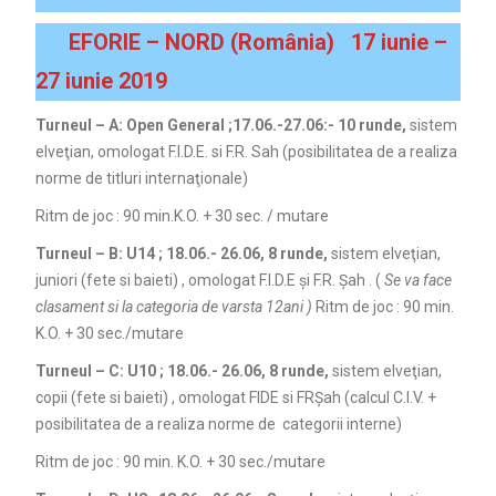
EFORIE – NORD (România) 17 iunie –
27 iunie 2019
Turneul – A: Open General ;17.06.-27.06:- 10 runde,
sistem
elveţian, omologat F.I.D.E. si F.R. Sah (posibilitatea de a realiza
norme de titluri internaţionale)
Ritm de joc : 90 min.K.O. + 30 sec. / mutare
Turneul – B:
U
14 ; 18.06.- 26.06
,
8 runde,
sistem elveţian,
juniori (fete si baieti) , omologat F.I.D.E şi F.R. Şah . (
Se va face
clasament si la categoria de varsta 12ani )
Ritm de joc : 90 min.
K.O. + 30 sec./mutare
Turneul – C:
U10 ; 18.06.- 26.06, 8 runde,
sistem elveţian,
copii (fete si baieti) , omologat FIDE si FRŞah (calcul C.I.V. +
posibilitatea de a realiza norme de categorii interne)
Ritm de joc : 90 min. K.O. + 30 sec./mutare