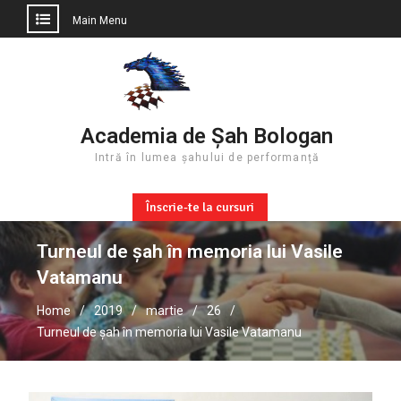
Main Menu
Skip
to
content
Academia de Șah Bologan
Intră în lumea șahului de performanță
Înscrie-te la cursuri
Turneul de șah în memoria lui Vasile
Vatamanu
Home
2019
martie
26
Turneul de șah în memoria lui Vasile Vatamanu