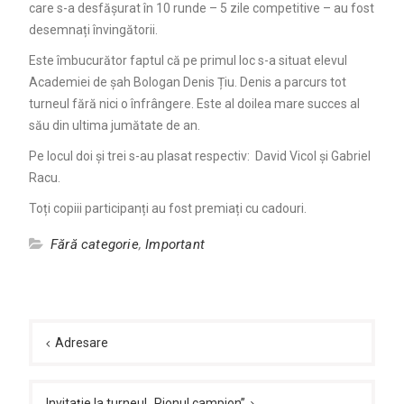
care s-a desfășurat în 10 runde – 5 zile competitive – au fost
desemnați învingătorii.
Este îmbucurător faptul că pe primul loc s-a situat elevul
Academiei de șah Bologan Denis Țiu. Denis a parcurs tot
turneul fără nici o înfrângere. Este al doilea mare succes al
său din ultima jumătate de an.
Pe locul doi și trei s-au plasat respectiv: David Vicol și Gabriel
Racu.
Toți copiii participanți au fost premiați cu cadouri.
Fără categorie
,
Important
Navigare
în
Adresare
articole
Invitație la turneul „Pionul campion”