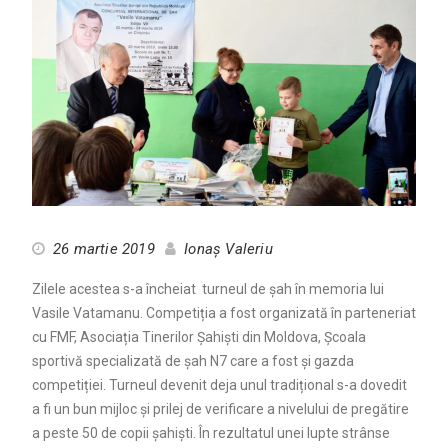
26 martie 2019
Ionaș Valeriu
Zilele acestea s-a încheiat turneul de șah în memoria lui
Vasile Vatamanu. Competiția a fost organizată în parteneriat
cu FMF, Asociația Tinerilor Șahiști din Moldova, Școala
sportivă specializată de șah N7 care a fost și gazda
competiției. Turneul devenit deja unul tradițional s-a dovedit
a fi un bun mijloc și prilej de verificare a nivelului de pregătire
a peste 50 de copii șahiști. În rezultatul unei lupte strânse