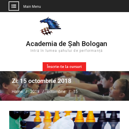
Main Menu
Skip
to
content
Academia de Șah Bologan
Intră în lumea șahului de performanță
Înscrie-te la cursuri
Zi:
15 octombrie 2018
Home
2018
octombrie
15