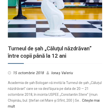
Turneul de şah „Căluţul năzdrăvan”
între copii până la 12 ani
15 octombrie 2018
Ionaș Valeriu
Academia de șah Bologan vă invită la Turneul de șah „Căluțul
năzdrăvan” care se va desfășura pe data de 20 — 21
octombrie 2018, în incinta USPEE „Constantin Stere” (mun.
Chişinău, bul. Ștefan cel Mare și Sfînt, 200 ) Se…
Citește mai
mult