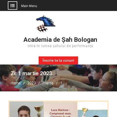
Main Menu
Skip
to
content
Academia de Șah Bologan
Intră în lumea șahului de performanță
Înscrie-te la cursuri
Zi:
1 martie 2023
Home
2023
martie
1