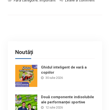
Fără categorie
,
Important
Leave a comment
Noutăți
Ghidul inteligent de vară a
copiilor
30 iulie 2026
Două componente indisolubile
ale performanței sportive
12 iulie 2026