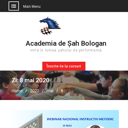
Main Menu
Skip
to
content
Academia de Șah Bologan
Intră în lumea șahului de performanță
Înscrie-te la cursuri
Zi:
8 mai 2020
Home
2020
mai
8